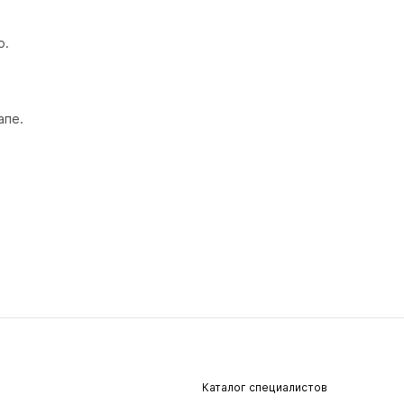
.

пе.

Каталог специалистов