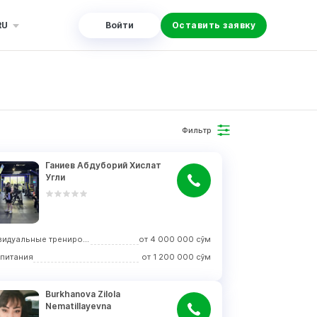
RU
Войти
Оставить заявку
Фильтр
Ганиев Абдуборий Хислат 
Угли
Индивидуальные тренировки
от
4 000 000
сўм
 питания
от
1 200 000
сўм
Burkhanova Zilola 
Nematillayevna