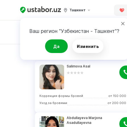
Ташкент
Ваш регион "Узбекистан - Ташкент"?
Да
Изменить
РЕЗУЛЬТАТ
Salimova Asal
Коррекция формы бровей
от
150 000
Уход за бровями
от
200 000
Abdullayeva Marjona 
Asadullayevna