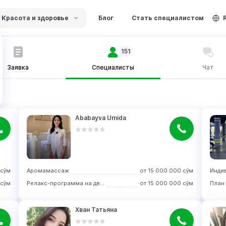
Красота и здоровье
Блог
Стать специалистом
151
Заявка
Специалисты
Чат
Ababayva Umida
сўм
Аромамассаж
от
15 000 000
сўм
сўм
Релакс-программа на двоих
от
15 000 000
сўм
План
Хван Татьяна