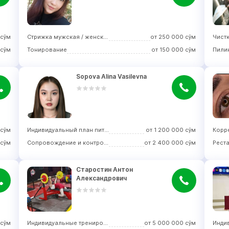
сўм
Стрижка мужская / женская
от
250 000
сўм
Чистк
сўм
Тонирование
от
150 000
сўм
Пили
Sopova Alina Vasilevna
сўм
Индивидуальный план питания
от
1 200 000
сўм
Корр
сўм
Сопровождение и контроль
от
2 400 000
сўм
Рест
Старостин Антон 
Александрович
сўм
Индивидуальные тренировки
от
5 000 000
сўм