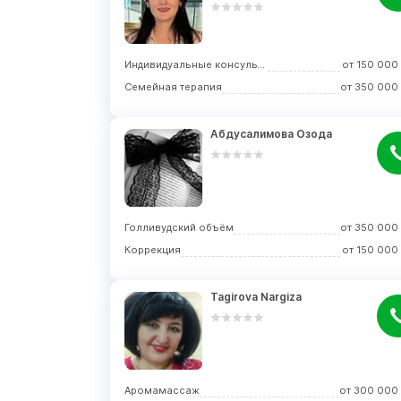
Индивидуальные консультации
от
150 000
Семейная терапия
от
350 000
Абдусалимова Озода
Голливудский объём
от
350 000
Коррекция
от
150 000
Tagirova Nargiza
Аромамассаж
от
300 000