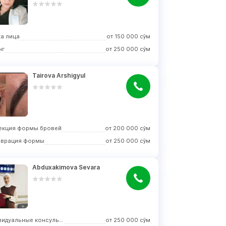
а лица
от
150 000
сўм
нг
от
250 000
сўм
Tairova Arshigyul
екция формы бровей
от
200 000
сўм
аврация формы
от
250 000
сўм
Abduxakimova Sevara
Индивидуальные консультации
от
250 000
сўм