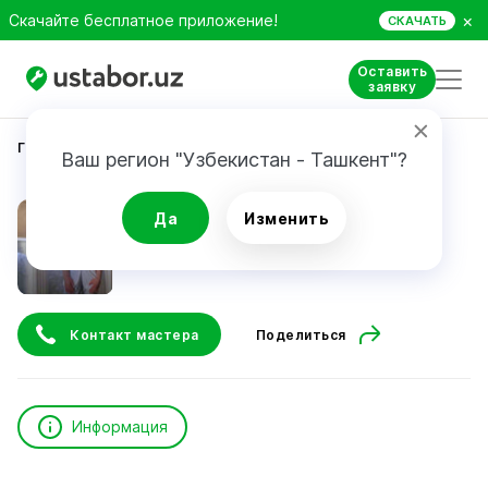
×
Скачайте бесплатное приложение!
СКАЧАТЬ
Оставить
заявку
Главная
Красота и здоровье
Ababayva Umida
Ваш регион "Узбекистан - Ташкент"?
Ababayva Umida
Да
Изменить
Контакт мастера
Поделиться
Информация